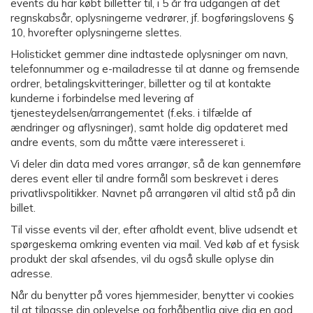
events du har købt billetter til, i 5 år fra udgangen af det
regnskabsår, oplysningerne vedrører, jf. bogføringslovens §
10, hvorefter oplysningerne slettes.
Holisticket gemmer dine indtastede oplysninger om navn,
telefonnummer og e-mailadresse til at danne og fremsende
ordrer, betalingskvitteringer, billetter og til at kontakte
kunderne i forbindelse med levering af
tjenesteydelsen/arrangementet (f.eks. i tilfælde af
ændringer og aflysninger), samt holde dig opdateret med
andre events, som du måtte være interesseret i.
Vi deler din data med vores arrangør, så de kan gennemføre
deres event eller til andre formål som beskrevet i deres
privatlivspolitikker. Navnet på arrangøren vil altid stå på din
billet.
Til visse events vil der, efter afholdt event, blive udsendt et
spørgeskema omkring eventen via mail. Ved køb af et fysisk
produkt der skal afsendes, vil du også skulle oplyse din
adresse.
Når du benytter på vores hjemmesider, benytter vi cookies
til at tilpasse din oplevelse og forhåbentlig give dig en god